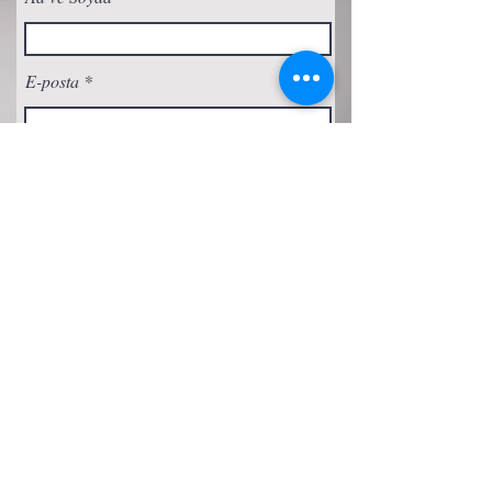
E-posta
Abone Ol
Gizlilik Politikası
Çerez Politikası
Şartlar ve Koşullar
Erişilebilirlik Beyanı