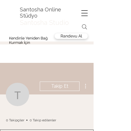
Santosha Online
Stüdyo
Santosha Studio
Randevu Al
Kendinle Yeniden Bağ
Kurmak İçin
Diğer Eylemler
Takip Et
temel.eda
temel.eda
0 Takipçiler
0 Takip edilenler