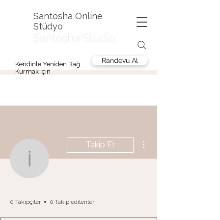
Santosha Online
Stüdyo
Santosha Studio
Randevu Al
Kendinle Yeniden Bağ
Kurmak İçin
Diğer Eylemler
Takip Et
İrem andaç
İrem andaç
0 Takipçiler
0 Takip edilenler