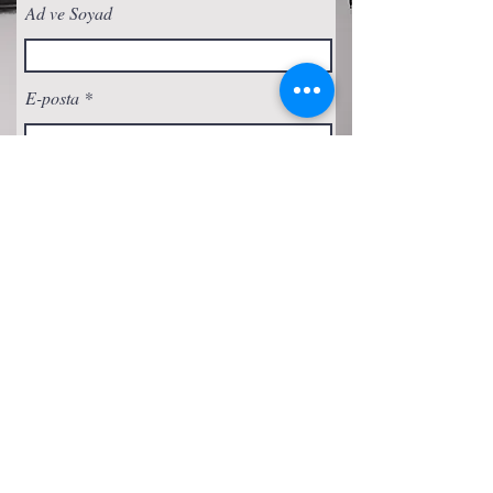
Ad ve Soyad
E-posta
Abone Ol
Gizlilik Politikası
Çerez Politikası
Şartlar ve Koşullar
Erişilebilirlik Beyanı