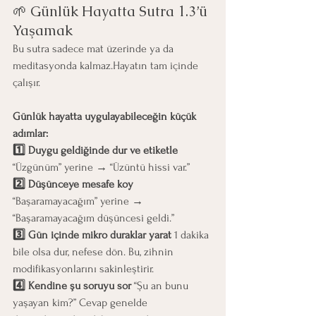
🌱 Günlük Hayatta Sutra 1.3’ü 
Yaşamak
Bu sutra sadece mat üzerinde ya da 
meditasyonda kalmaz.Hayatın tam içinde 
çalışır.
Günlük hayatta uygulayabileceğin küçük 
adımlar:
1️⃣ Duygu geldiğinde dur ve etiketle 
“Üzgünüm” yerine → “Üzüntü hissi var.”
2️⃣ Düşünceye mesafe koy 
“Başaramayacağım” yerine → 
“Başaramayacağım düşüncesi geldi.”
3️⃣ Gün içinde mikro duraklar yarat 
1 dakika 
bile olsa dur, nefese dön. Bu, zihnin 
modifikasyonlarını sakinleştirir.
4️⃣ Kendine şu soruyu sor 
“Şu an bunu 
yaşayan kim?” Cevap genelde 