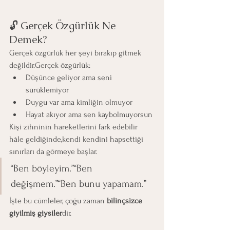
🔓 Gerçek Özgürlük Ne 
Demek?
Gerçek özgürlük her şeyi bırakıp gitmek 
değildir.Gerçek özgürlük:
Düşünce geliyor ama seni 
sürüklemiyor
Duygu var ama kimliğin olmuyor
Hayat akıyor ama sen kaybolmuyorsun
Kişi zihninin hareketlerini fark edebilir 
hâle geldiğinde,kendi kendini hapsettiği 
sınırları da görmeye başlar.
“Ben böyleyim.”“Ben 
değişmem.”“Ben bunu yapamam.”
İşte bu cümleler, çoğu zaman 
bilinçsizce 
giyilmiş giysiler
dir.