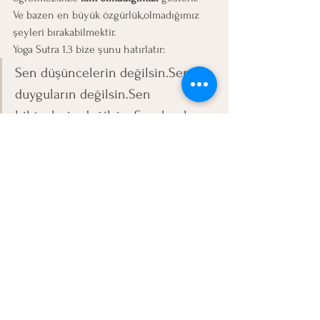
Ve bazen en büyük özgürlük,olmadığımız 
şeyleri bırakabilmektir.
Yoga Sutra 1.3 bize şunu hatırlatır:
Sen düşüncelerin değilsin.Sen 
duyguların değilsin.Sen 
hikâyelerin değilsin. Sen, bunların 
hepsini fark edebilen bilinçsin.
Ve işte yoga, tam da bu fark edişle başlar.
Hepsini Gör
Son Yazılar