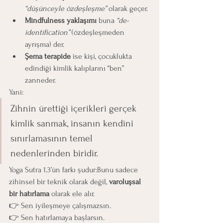
“düşünceyle özdeşleşme”
 olarak geçer.
Mindfulness yaklaşımı
 buna 
“de-
identification”
 (özdeşleşmeden 
ayrışma) der.
Şema terapide
 ise kişi, çocuklukta 
edindiği kimlik kalıplarını “ben” 
zanneder.
Yani:
Zihnin ürettiği içerikleri gerçek 
kimlik sanmak, insanın kendini 
sınırlamasının temel 
nedenlerinden biridir.
Yoga Sutra 1.3’ün farkı şudur:Bunu sadece 
zihinsel bir teknik olarak değil, 
varoluşsal 
bir hatırlama
 olarak ele alır.
👉 Sen iyileşmeye çalışmazsın.
👉 Sen hatırlamaya başlarsın.	