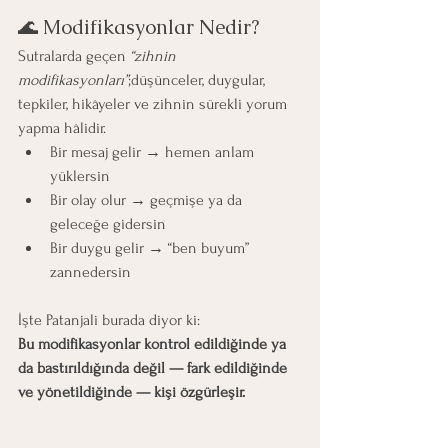
🌊 Modifikasyonlar Nedir?
Sutralarda geçen 
“zihnin 
modifikasyonları”
;düşünceler, duygular, 
tepkiler, hikâyeler ve zihnin sürekli yorum 
yapma hâlidir.
Bir mesaj gelir → hemen anlam 
yüklersin
Bir olay olur → geçmişe ya da 
geleceğe gidersin
Bir duygu gelir → “ben buyum” 
zannedersin
İşte Patanjali burada diyor ki:
Bu modifikasyonlar kontrol edildiğinde ya 
da bastırıldığında değil — fark edildiğinde 
ve yönetildiğinde — kişi özgürleşir.