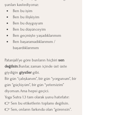
şunları kastediyoruz:
Ben bu işim
Ben bu ilişkiyim
Ben bu duyguyum
Ben bu düşünceyim
Ben geçmişte yaşadıklarımım
Ben başaramadıklarımım / 
başardıklarımım
Patanjali’ye göre bunların hiçbiri 
sen 
değilsin
.Bunlar, zaman içinde üst üste 
giydiğin 
giysiler
 gibi.
Bir gün “çalışkanım”, bir gün “yorgunum”, bir 
gün “güçlüyüm”, bir gün “yetersizim” 
diyorsun.Ama hepsi geçici.
Yoga Sutra 1.3 tam olarak şunu hatırlatır:
👉 Sen bu etiketlerin toplamı değilsin.
👉 Sen, onların farkında olan “görensin”.