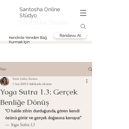
Santosha Online
Stüdyo
Santosha Studio
Randevu Al
Kendinle Yeniden Bağ
Kurmak İçin
Yazı
İrem Çekiç İncesu
1 Ara 2025
3 dakikada okunur
Yoga Sutra 1.3: Gerçek
Benliğe Dönüş
“O halde zihin durduğunda, gören kendi 
özünü görür ve gerçek doğasına kavuşur.”
— 
Yoga Sutra 1.3