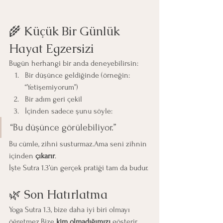
🌾 Küçük Bir Günlük 
Hayat Egzersizi 
Bugün herhangi bir anda deneyebilirsin:
Bir düşünce geldiğinde (örneğin: 
“Yetişemiyorum”)
Bir adım geri çekil
İçinden sadece şunu söyle:
“Bu düşünce görülebiliyor.”
Bu cümle, zihni susturmaz.Ama seni zihnin 
içinden 
çıkarır
.
İşte Sutra 1.3’ün gerçek pratiği tam da budur.
🌿 Son Hatırlatma
Yoga Sutra 1.3, bize daha iyi biri olmayı 
öğretmez.Bize 
kim olmadığımızı
 gösterir.