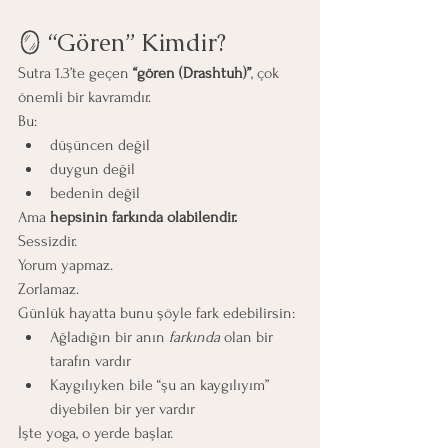
🪞 “Gören” Kimdir?
Sutra 1.3’te geçen 
“gören (Drashtuh)”
, çok 
önemli bir kavramdır.
Bu:
düşüncen değil
duygun değil
bedenin değil
Ama 
hepsinin farkında olabilendir.
Sessizdir.
Yorum yapmaz.
Zorlamaz.
Günlük hayatta bunu şöyle fark edebilirsin:
Ağladığın bir anın 
farkında
 olan bir 
tarafın vardır
Kaygılıyken bile “şu an kaygılıyım” 
diyebilen bir yer vardır
İşte yoga, o yerde başlar.