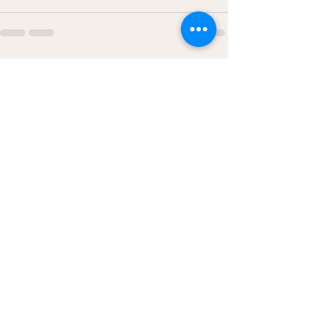
Hepsini Gör
Son Yazılar
İlişkilerde Beklenti,