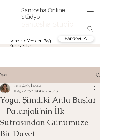
Santosha Online
Stüdyo
Santosha Studio
Randevu Al
Kendinle Yeniden Bağ
Kurmak İçin
Yazı
İrem Çekiç İncesu
11 Ağu 2025
2 dakikada okunur
Yoga, Şimdiki Anla Başlar
– Patanjali’nin İlk
Sutrasından Günümüze
Bir Davet