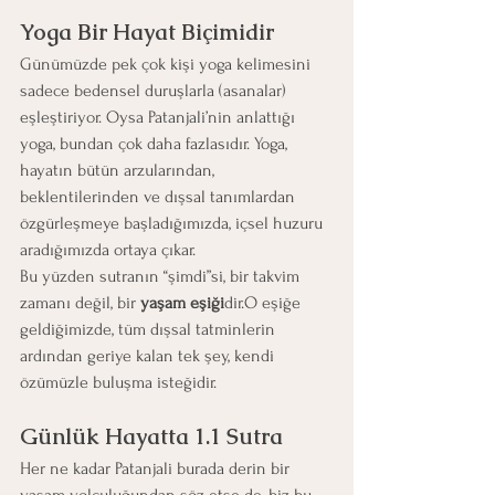
Yoga Bir Hayat Biçimidir
Günümüzde pek çok kişi yoga kelimesini 
sadece bedensel duruşlarla (asanalar) 
eşleştiriyor. Oysa Patanjali’nin anlattığı 
yoga, bundan çok daha fazlasıdır. Yoga, 
hayatın bütün arzularından, 
beklentilerinden ve dışsal tanımlardan 
özgürleşmeye başladığımızda, içsel huzuru 
aradığımızda ortaya çıkar.
Bu yüzden sutranın “şimdi”si, bir takvim 
zamanı değil, bir 
yaşam eşiği
dir.O eşiğe 
geldiğimizde, tüm dışsal tatminlerin 
ardından geriye kalan tek şey, kendi 
özümüzle buluşma isteğidir.
Günlük Hayatta 1.1 Sutra
Her ne kadar Patanjali burada derin bir 
yaşam yolculuğundan söz etse de, biz bu 