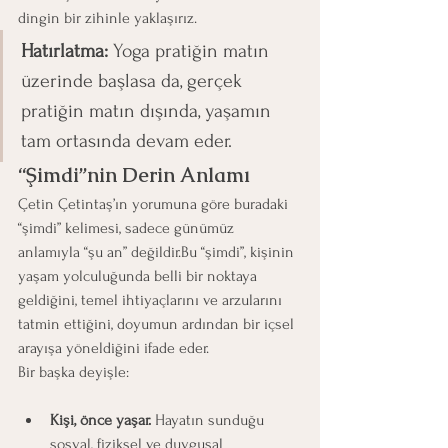
dingin bir zihinle yaklaşırız.
Hatırlatma:
 Yoga pratiğin matın 
üzerinde başlasa da, gerçek 
pratiğin matın dışında, yaşamın 
tam ortasında devam eder.
“Şimdi”nin Derin Anlamı
Çetin Çetintaş’ın yorumuna göre buradaki 
“şimdi” kelimesi, sadece günümüz 
anlamıyla “şu an” değildir.Bu “şimdi”, kişinin 
yaşam yolculuğunda belli bir noktaya 
geldiğini, temel ihtiyaçlarını ve arzularını 
tatmin ettiğini, doyumun ardından bir içsel 
arayışa yöneldiğini ifade eder.
Bir başka deyişle:
Kişi, önce yaşar.
 Hayatın sunduğu 
sosyal, fiziksel ve duygusal 