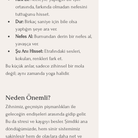
ortasında, farkında olmadan nefesini 
tuttuğunu hisset.
Dur:
 Birkaç saniye için bile olsa 
yaptığın şeye ara ver.
Nefes Al:
 Burnundan derin bir nefes al, 
yavaşça ver.
Şu Anı Hisset:
 Etrafındaki sesleri, 
kokuları, renkleri fark et.
Bu küçük anlar, sadece zihinsel bir mola 
değil; aynı zamanda yoga halidir.
Neden Önemli?
Zihnimiz, geçmişin pişmanlıkları ile 
geleceğin endişeleri arasında gidip gelir. 
Bu da stresi ve kaygıyı besler. Şimdiki ana 
döndüğümüzde, hem sinir sistemimiz 
sakinleşir hem de olaylara daha net ve 