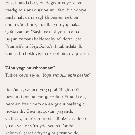
Hayatımızda bir şeyi değiştirmeye karar 
verdiğimiz anı düşünelim…Yeni bir hobiye 
başlamak, daha sağlıklı beslenmek, bir 
spora yönelmek, meditasyon yapmak… 
Çoğu zaman, “Başlamak istiyorum ama 
uygun zamanı beklemeliyim” deriz. İşte 
Patanjali’nin 
Yoga Sutralar
 kitabındaki ilk 
cümle, bu bekleyişe çok net bir cevap verir:
“Atha yoga anushasanam”
Türkçe çevirisiyle: 
“Yoga, şimdiki anla başlar.”
Bu cümle, sadece yoga pratiği için değil, 
hayatın tamamı için geçerlidir. Şimdiki an, 
hem en basit hem de en güçlü başlangıç 
noktasıdır. Geçmiş, çoktan yaşandı. 
Gelecek, henüz gelmedi. Elimizde sadece 
şu an var. Ve yüzeyde sadece “anda 
kalmayı” işaret ediyor gibi görünse de, 