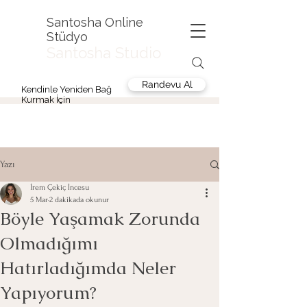
Santosha Online
Stüdyo
Santosha Studio
Randevu Al
Kendinle Yeniden Bağ
Kurmak İçin
Yazı
İrem Çekiç İncesu
5 Mar
2 dakikada okunur
Böyle Yaşamak Zorunda
Olmadığımı
Hatırladığımda Neler
Yapıyorum?