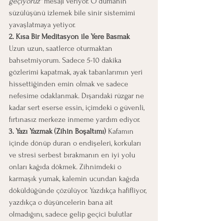
geçiyoruz"
 mesajı veriyor. O dumanın 
süzülüşünü izlemek bile sinir sistemimi 
yavaşlatmaya yetiyor.
2. Kısa Bir Meditasyon ile Yere Basmak
Uzun uzun, saatlerce oturmaktan 
bahsetmiyorum. Sadece 5-10 dakika 
gözlerimi kapatmak, ayak tabanlarımın yeri 
hissettiğinden emin olmak ve sadece 
nefesime odaklanmak. Dışarıdaki rüzgar ne 
kadar sert eserse essin, içimdeki o güvenli, 
fırtınasız merkeze inmeme yardım ediyor.
3. Yazı Yazmak (Zihin Boşaltımı)
 Kafamın 
içinde dönüp duran o endişeleri, korkuları 
ve stresi serbest bırakmanın en iyi yolu 
onları kağıda dökmek. Zihnimdeki o 
karmaşık yumak, kalemin ucundan kağıda 
döküldüğünde çözülüyor. Yazdıkça hafifliyor, 
yazdıkça o düşüncelerin bana ait 
olmadığını, sadece gelip geçici bulutlar 