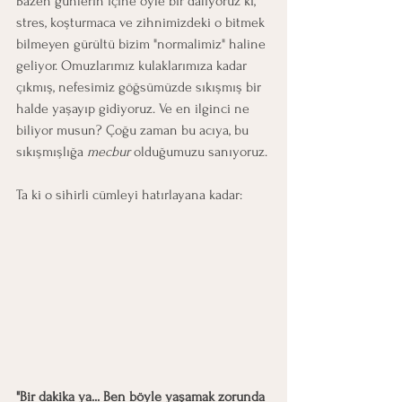
Bazen günlerin içine öyle bir dalıyoruz ki, 
stres, koşturmaca ve zihnimizdeki o bitmek 
bilmeyen gürültü bizim "normalimiz" haline 
geliyor. Omuzlarımız kulaklarımıza kadar 
çıkmış, nefesimiz göğsümüzde sıkışmış bir 
halde yaşayıp gidiyoruz. Ve en ilginci ne 
biliyor musun? Çoğu zaman bu acıya, bu 
sıkışmışlığa 
mecbur
 olduğumuzu sanıyoruz.
Ta ki o sihirli cümleyi hatırlayana kadar: 
"Bir dakika ya... Ben böyle yaşamak zorunda 