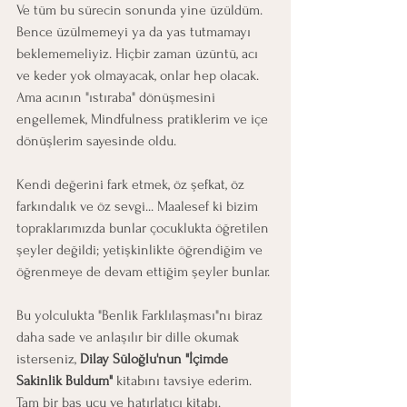
Ve tüm bu sürecin sonunda yine üzüldüm.
Bence üzülmemeyi ya da yas tutmamayı 
beklememeliyiz. Hiçbir zaman üzüntü, acı 
ve keder yok olmayacak, onlar hep olacak. 
Ama acının "ıstıraba" dönüşmesini 
engellemek, Mindfulness pratiklerim ve içe 
dönüşlerim sayesinde oldu.
Kendi değerini fark etmek, öz şefkat, öz 
farkındalık ve öz sevgi... Maalesef ki bizim 
topraklarımızda bunlar çocuklukta öğretilen 
şeyler değildi; yetişkinlikte öğrendiğim ve 
öğrenmeye de devam ettiğim şeyler bunlar.
Bu yolculukta "Benlik Farklılaşması"nı biraz 
daha sade ve anlaşılır bir dille okumak 
isterseniz, 
Dilay Süloğlu'nun "İçimde 
Sakinlik Buldum"
 kitabını tavsiye ederim. 
Tam bir baş ucu ve hatırlatıcı kitabı.