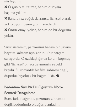
şöyleydim: 
❌ O gün o mutsuzsa, benim dünyam 
başıma yıkılırdı. 
❌ Bana biraz soğuk davransa, fiziksel olarak 
yok oluyormuşum gibi hissederdim. 
❌ Onun onayı yoksa, benim de bir değerim 
yoktu.
Sinir sistemim, partnerimi benim bir uzvum, 
hayatta kalmam için zorunlu bir parçam 
sanıyordu. O uzaklaştığında kolum kopmuş 
gibi "fiziksel" bir acı çekmemin sebebi 
buydu. Bu romantik bir film sahnesi değil, 
düpedüz biyolojik bir bağımlılıktı. 🧠
Bedenime Yeni Bir Dil Öğrettim: Nöro-
Somatik Dengeleme
Bunu fark ettiğimde, çözümün zihnimde 
değil, bedenimde olduğunu anladım. 