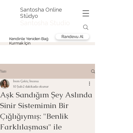
Santosha Online
Stüdyo
Santosha Studio
Randevu Al
Kendinle Yeniden Bağ
Kurmak İçin
Yazı
İrem Çekiç İncesu
10 Şub
2 dakikada okunur
Aşk Sandığım Şey Aslında
Sinir Sistemimin Bir
Çığlığıymış: "Benlik
Farklılaşması" ile